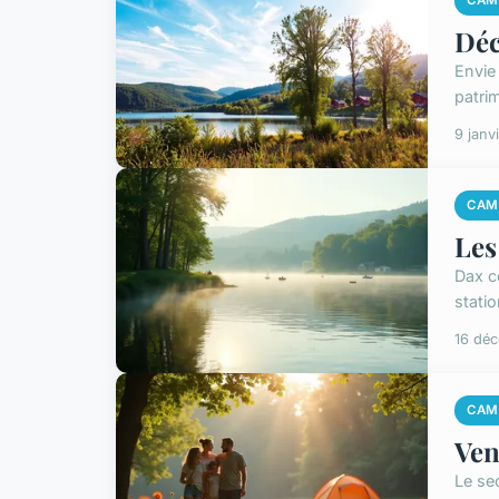
CAM
Déc
Envie
patrim
9 janv
CAM
Les
Dax c
stati
16 dé
CAM
Ven
Le se