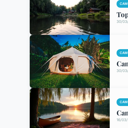
CAM
Top
30/03
CAM
Cam
30/03
CAM
Cam
16/03/