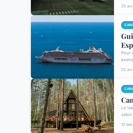
25 avr
CAM
Gui
Esp
Pour 
exempl
25 avr
CAM
Cam
Le Va
selon
13 dé