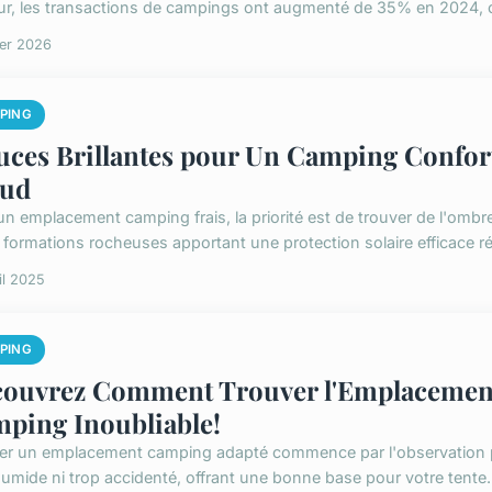
ur, les transactions de campings ont augmenté de 35% en 2024, con
ier 2026
PING
uces Brillantes pour Un Camping Confort
aud
n emplacement camping frais, la priorité est de trouver de l'ombre 
 formations rocheuses apportant une protection solaire efficace réd
il 2025
PING
ouvrez Comment Trouver l'Emplacement
ping Inoubliable!
er un emplacement camping adapté commence par l'observation préci
humide ni trop accidenté, offrant une bonne base pour votre tente. L