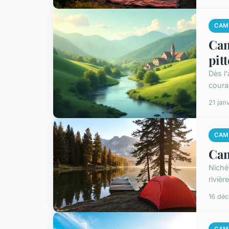
CAM
Cam
pit
Dès l'
couran
21 jan
CAM
Cam
Niché
rivièr
16 dé