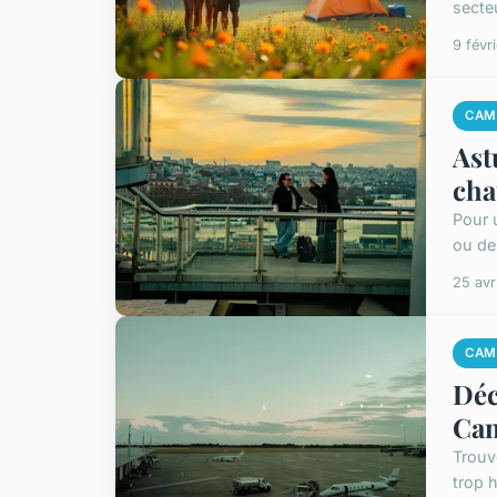
secte
9 févr
CAM
Ast
ch
Pour u
ou de
25 avr
CAM
Déc
Cam
Trouv
trop 