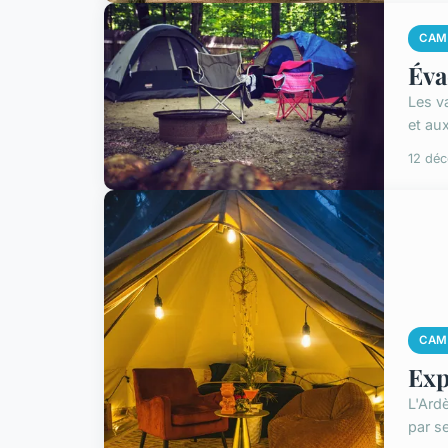
CAM
Éva
Les v
et aux
12 dé
CAM
Exp
L'Ard
par se