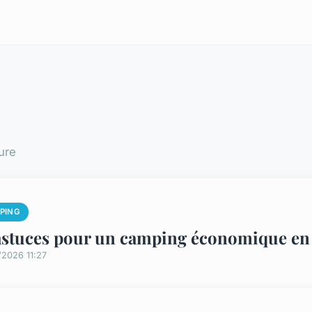
ure
PING
astuces pour un camping économique en 
/2026 11:27