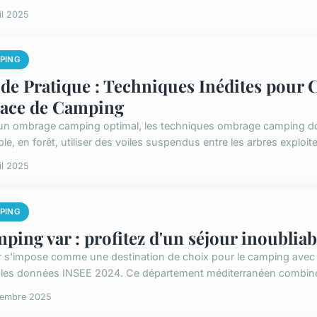
il 2025
PING
de Pratique : Techniques Inédites pour 
ace de Camping
un ombrage camping optimal, les techniques ombrage camping doi
e, en forêt, utiliser des voiles suspendus entre les arbres exploite l
il 2025
PING
ping var : profitez d'un séjour inoubliabl
r s'impose comme une destination de choix pour le camping avec se
 les données INSEE 2024. Ce département méditerranéen combin
cembre 2025