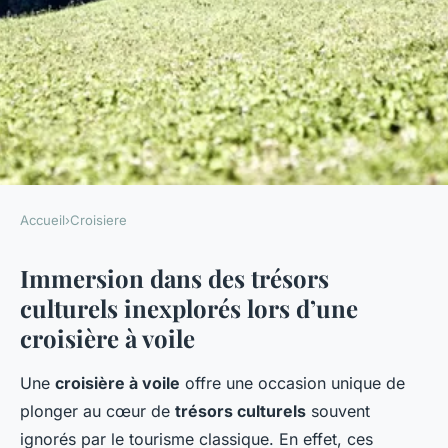
Accueil
›
Croisiere
CROISIERE
Immersion dans des trésors
Une Croisière à Voile : Plongée
culturels inexplorés lors d’une
dans des Trésors Culturels
croisière à voile
Inexplorés
Une
croisière à voile
offre une occasion unique de
Sandro
•
25 avril 2025
•
5 min de lecture
plonger au cœur de
trésors culturels
souvent
ignorés par le tourisme classique. En effet, ces